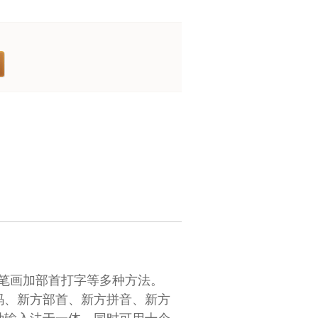
字、笔画加部首打字等多种方法。
码、新方部首、
新方拼音、新方