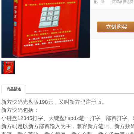
配 送
商家承担运费
商品描述
新方快码光盘版198元，
又叫新方码注册版
。
新方快码包括：
小键盘12345打字、大键盘hspdz笔画打字、部首打
新方码是以新方部首输入为主，兼容新方笔画、新方数