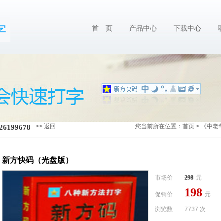
首 页
产品中心
下载中心
>> 返回
您当前所在位置：
首页
>
《中老年
199678
新方快码（光盘版）
市场价
298
元
198
促销价
元
浏览数
7737 次