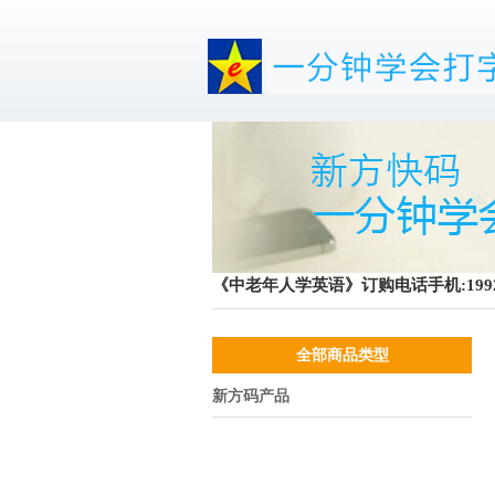
《中老年人学英语》订购电话手机:19926
全部商品类型
新方码产品